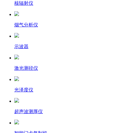
核辐射仪
烟气分析仪
示波器
激光测径仪
光泽度仪
超声波测厚仪