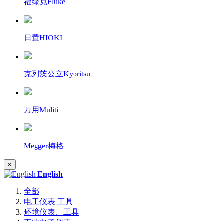
福绿克Fluke
日置HIOKI
克列茨公立Kyoritsu
万用Muliti
Megger梅格
×
English
全部
电工仪表 工具
环境仪表、工具