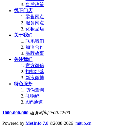
售后政策
线下门店
零售网点
服务网点
化妆品店
关于我们
联系我们
加盟合作
品牌故事
关注我们
官方微信
扣扣部落
新浪微博
特色服务
防伪查询
礼物码
A码通道
1000-000-000
服务时间 9:00-22:00
Powered by
MetInfo 7.8
©2008-2026
mituo.cn