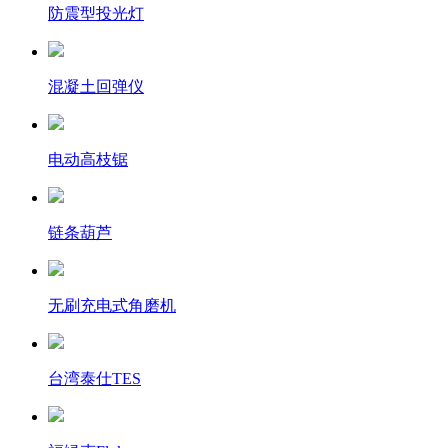
防震型投光灯
混凝土回弹仪
电动高枝锯
链条葫芦
无刷充电式角磨机
台湾泰仕TES